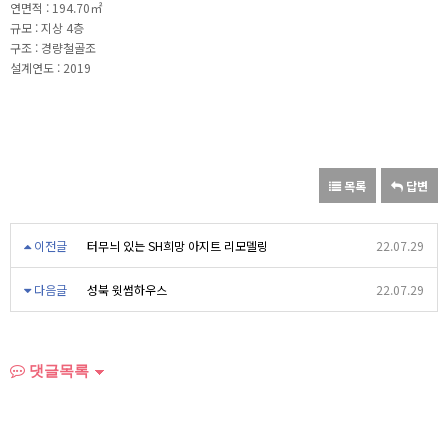
연면적 : 194.70㎡
규모 : 지상 4층
구조 : 경량철골조
설계연도 : 2019
목록
답변
이전글
터무늬 있는 SH희망 아지트 리모델링
22.07.29
다음글
성북 윗썸하우스
22.07.29
댓글목록