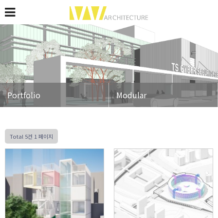
Portfolio
Modular
Total 5건
1 페이지