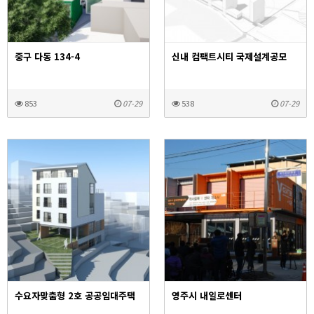
중구 다동 134-4
신내 컴팩트시티 국제설계공모
ㅤ
ㅤ
853
07-29
538
07-29
수요자맞춤형 2호 공공임대주택
영주시 내일로센터